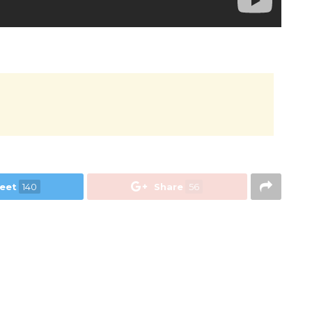
eet
140
Share
56