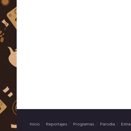
Inicio
Reportajes
Programas
Parodia
Extra