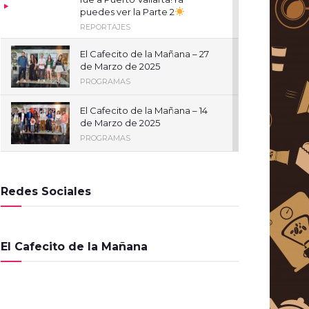
puedes ver la Parte 2
REPORTAJES
El Cafecito de la Mañana – 27
de Marzo de 2025
PROGRAMAS
El Cafecito de la Mañana – 14
de Marzo de 2025
PROGRAMAS
El Cafecito de la Mañana – 12
de Febrero de 2025
Redes Sociales
PROGRAMAS
El Cafecito de la Mañana – 11
de Febrero de 2025
El Cafecito de la Mañana
PROGRAMAS
El Cafecito de la Mañana – 10
de Febrero de 2025
PROGRAMAS