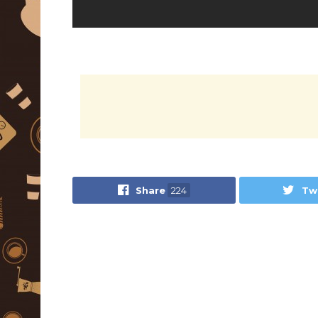
Share
224
Tw