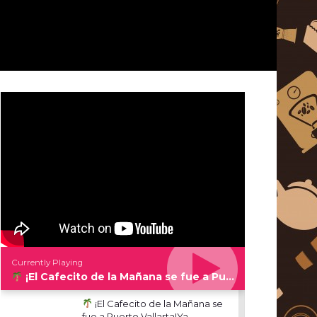
Currently Playing
¡El Cafecito de la Mañana se fue a Puerto Vallarta!Ya puedes ver la Parte 2
¡El Cafecito de la Mañana se
fue a Puerto Vallarta!Ya