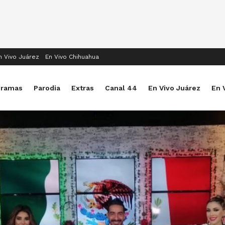
n Vivo Juárez
En Vivo Chihuahua
gramas
Parodia
Extras
Canal 44
En Vivo Juárez
En 