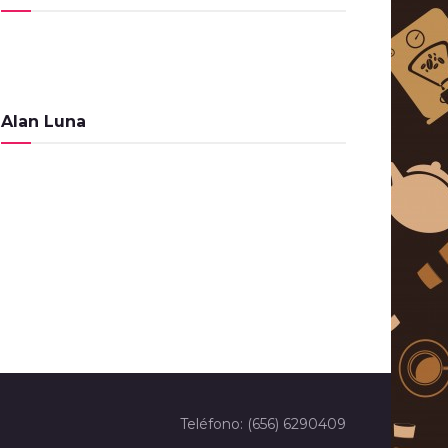
de Agosto de 2023
PROGRAMAS
El Cafecito de la Mañana – 26
de Junio de 2023
PROGRAMAS
Alan Luna
El Cafecito de la Mañana – 15
Noviembre de 2022
PROGRAMAS
El Cafecito de la Mañana – 14
de Noviembre de 2022
PROGRAMAS
El Cafecito de la Mañana – 13
de Abril de 2022
PROGRAMAS
El Cafecito de la Mañana – 23
Teléfono: (656) 6290409
de Febrero de 2022
PROGRAMAS