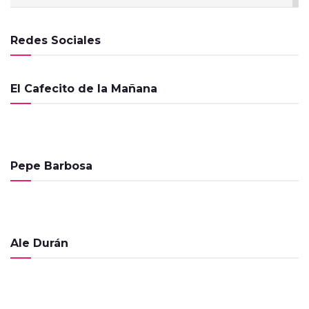
El Cafecito de la Mañana – 12 de Febrero
de 2025
Redes Sociales
PROGRAMAS
El Cafecito de la Mañana – 11 de Febrero
El Cafecito de la Mañana
de 2025
PROGRAMAS
El Cafecito de la Mañana – 10 de Febrero
de 2025
PROGRAMAS
Pepe Barbosa
El Cafecito de la Mañana – 29 de Abril de
2024
PROGRAMAS
Ale Durán
El Cafecito de la Mañana – 4 de
Diciembre de 2023
PROGRAMAS
El Cafecito de la Mañana – 29 de Agosto