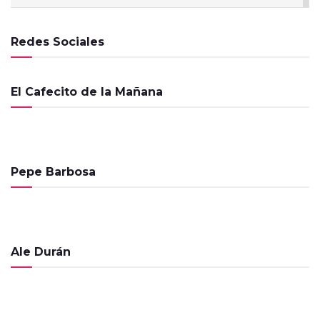
El Cafecito de la Mañana – 12 de Febrero
de 2025
Redes Sociales
PROGRAMAS
El Cafecito de la Mañana – 11 de Febrero
El Cafecito de la Mañana
de 2025
PROGRAMAS
El Cafecito de la Mañana – 10 de Febrero
de 2025
PROGRAMAS
Pepe Barbosa
El Cafecito de la Mañana – 29 de Abril de
2024
PROGRAMAS
Ale Durán
El Cafecito de la Mañana – 4 de
Diciembre de 2023
PROGRAMAS
El Cafecito de la Mañana – 29 de Agosto